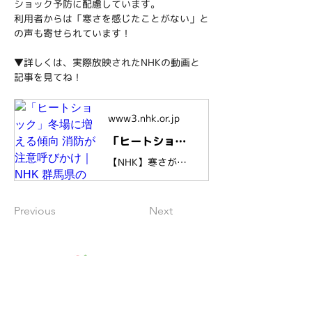
ショック予防に配慮しています。
利用者からは「寒さを感じたことがない」と
の声も寄せられています！
▼詳しくは、実際放映されたNHKの動画と
記事を見てね！
www3.nhk.or.jp
「ヒートショック」冬場に増える傾向 消防が注意呼びかけ｜NHK 群馬県のニュース
【NHK】寒さが厳しくなる、これからの冬の時期、入浴中などの急激な温度差で心臓に大きな負担がかかり、死にも至る可能性がある「ヒートショック」が増える…
Previous
Next
私たちについて
ブログ