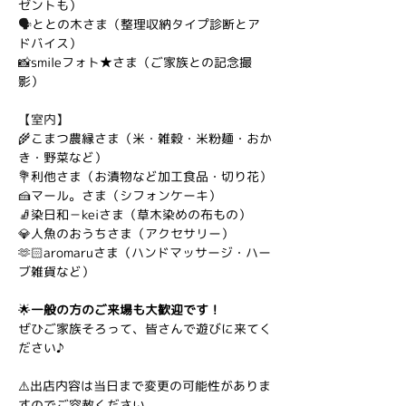
ゼントも）
🗣️
ととの木さま（整理収納タイプ診断とア
ドバイス）
📸
smileフォト★さま（ご家族との記念撮
影）
【室内】
🌾
こまつ農縁さま（米・雑穀・米粉麺・おか
き・野菜など）
💐
利他さま（お漬物など加工食品・切り花）
🍰
マール。さま（シフォンケーキ）
🧦
染日和－keiさま（草木染めの布もの）
💎
人魚のおうちさま（アクセサリー）
🫶🏻
aromaruさま（ハンドマッサージ・ハー
ブ雑貨など）
🌟
一般の方のご来場も大歓迎です！
ぜひご家族そろって、皆さんで遊びに来てく
ださい♪
⚠️出店内容は当日まで変更の可能性がありま
すのでご容赦ください。