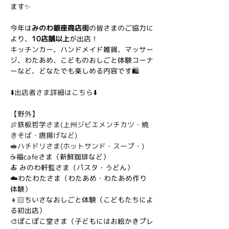
ます✨
今年は
みのわ銀座商店街
の皆さまのご協力に
より、
10店舗以上
が出店！
キッチンカー、ハンドメイド雑貨、マッサー
ジ、わたあめ、こどものおしごと体験コーナ
ーなど、どなたでも楽しめる内容です🛍️
⬇️出店者さま詳細はこちら⬇️
【野外】
🍖鉄板哲学さま(上州ジビエメンチカツ・焼
きそば・唐揚げなど)
🥪ハチドリさま(ホットサンド・スープ・)
☕️
福cafeさま（新鮮珈琲など）
🍝
 みのわ軒監さま（パスタ・うどん）
☁️
わたわたさま（わたあめ・わたあめ作り
体験）
👦🏻
ちいさなおしごと体験（こどもたちによ
る初出店）
🎨
ぽこぽこ堂さま（子どもにはお絵かきプレ